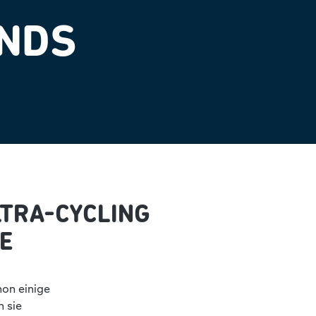
ANDS
LTRA-CYCLING
E
hon einige
 sie