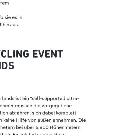
hrem
 sie es in
t heraus.
YCLING EVENT
NDS
ands ist ein "self-supported ultra-
ilnehmer müssen die vorgegebene
lich abfahren, sich dabei komplett
n keine Hilfe von außen annehmen. Die
lometern bei über 6.800 Höhenmetern
t als Einzelstarter oder Paar