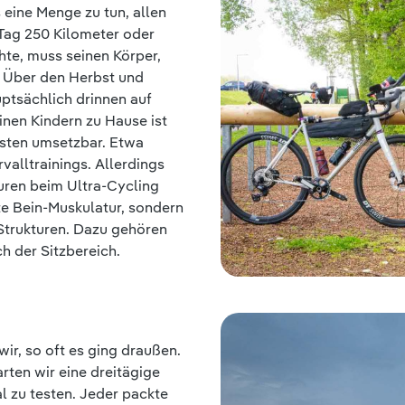
 eine Menge zu tun, allen
 Tag 250 Kilometer oder
te, muss seinen Körper,
. Über den Herbst und
uptsächlich drinnen auf
einen Kindern zu Hause ist
chsten umsetzbar. Etwa
valltrainings. Allerdings
turen beim Ultra-Cycling
te Bein-Muskulatur, sondern
Strukturen. Dazu gehören
h der Sitzbereich.
ir, so oft es ging draußen.
ten wir eine dreitägige
l zu testen. Jeder packte