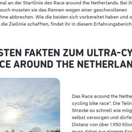
al an der Startlinie des Race around the Netherlands. Bei i
rsuch mussten sie das Rennen wegen einer geschwollenen
hne abbrechen. Wie die beiden sich vorbereitet haben und ob
die Ziellinie schafften, findet ihr in diesem Erfahrungsberich
STEN FAKTEN ZUM ULTRA-C
CE AROUND THE NETHERLA
Das Race around the Netherl
cycling bike race". Die Te
Strecke so schnell wie mög
selbst versorgen und dürfe
Distanz von über 1.950 Ki
muss dabei aus eigener Kraf