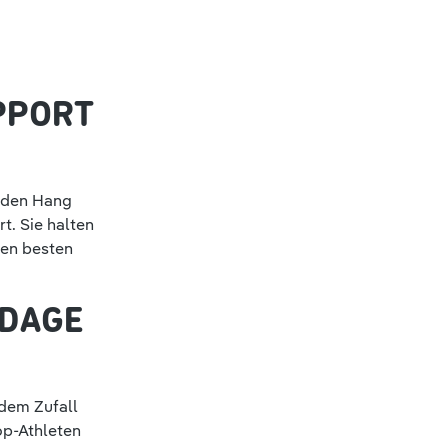
UPPORT
n den Hang
t. Sie halten
den besten
NDAGE
 dem Zufall
op-Athleten