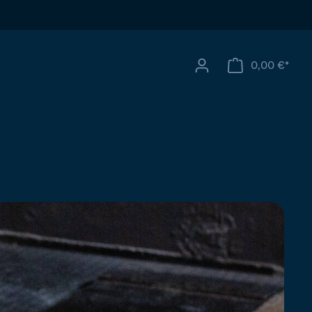
0,00 €*
Ware