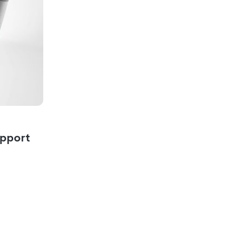
g von 5 von 5 Sternen
pport