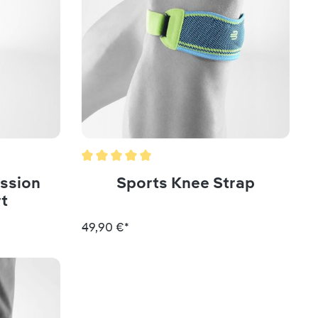
g von 5 von 5 Sternen
Durchschnittliche Bewertung von 5 von 5 St
ssion
Sports Knee Strap
t
49,90 €*