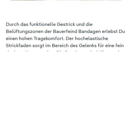
Durch das funktionelle Gestrick und die
Belüftungszonen der Bauerfeind Bandagen erlebst Du
einen hohen Tragekomfort. Der hochelastische
Strickfaden sorgt im Bereich des Gelenks für eine fein
dosierte Kompression. Die Bandagen sind dünn und
lassen sich gut unter der Kleidung tragen.
Druckpunkte geben Dir ein positives motorisches
Feedback und die innovative Pelotte fängt
Druckspitzen auf. Dank der anatomischen Passform
sitzen die Bandagen sicher und bieten optimale
Bewegungsfreiheit.
Die Bauerfeind Bandagen vereinen drei Technologien:
Die anatomische 3D-Passform unterstützt Dich
optimal und hilft bei der Entfaltung der