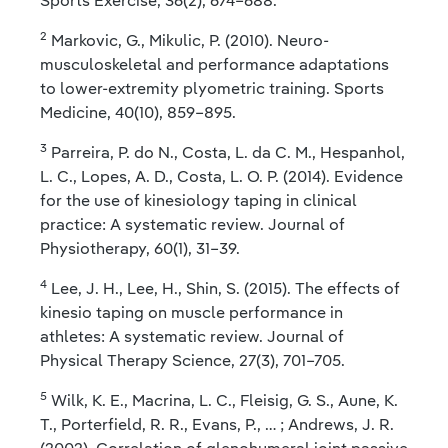
Sports Exercise, 36(2), 674–688.
2
Markovic, G., Mikulic, P. (2010). Neuro-
musculoskeletal and performance adaptations
to lower-extremity plyometric training. Sports
Medicine, 40(10), 859–895.
3
Parreira, P. do N., Costa, L. da C. M., Hespanhol,
L. C., Lopes, A. D., Costa, L. O. P. (2014). Evidence
for the use of kinesiology taping in clinical
practice: A systematic review. Journal of
Physiotherapy, 60(1), 31–39.
4
Lee, J. H., Lee, H., Shin, S. (2015). The effects of
kinesio taping on muscle performance in
athletes: A systematic review. Journal of
Physical Therapy Science, 27(3), 701–705.
5
Wilk, K. E., Macrina, L. C., Fleisig, G. S., Aune, K.
T., Porterfield, R. R., Evans, P., … ; Andrews, J. R.