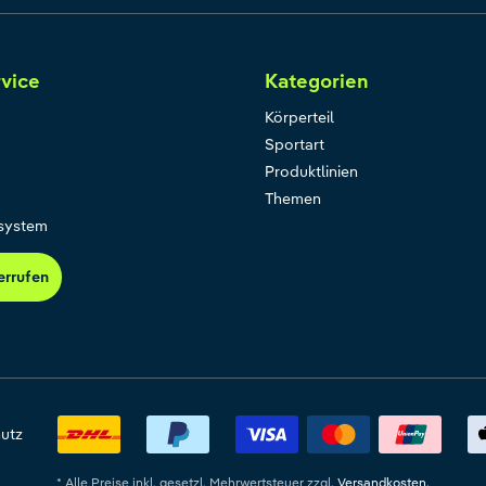
vice
Kategorien
Körperteil
Sportart
Produktlinien
Themen
system
errufen
utz
* Alle Preise inkl. gesetzl. Mehrwertsteuer zzgl.
Versandkosten.