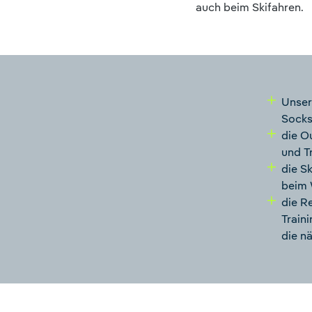
auch beim Skifahren.
Unser
Socks
die O
und T
die S
beim 
die R
Train
die n