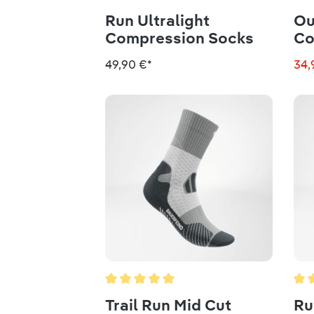
Durchschnittliche Bewertung von 5 von
Dur
Run Ultralight
Ou
Compression Socks
Co
49,90 €*
34,
Durchschnittliche Bewertung von 5 von
Dur
Trail Run Mid Cut
Ru