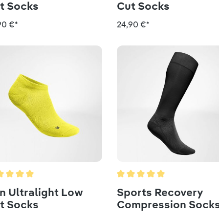
t Socks
Cut Socks
90 €*
24,90 €*
chschnittliche Bewertung von 5 von 5 Sternen
Durchschnittliche Bewertun
n Ultralight Low
Sports Recovery
t Socks
Compression Sock