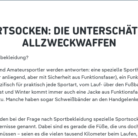
TSOCKEN: DIE UNTERSCHÄ
ALLZWECKWAFFEN
tbekleidung?
und Amateursportler werden antworten: eine spezielle Sporth
 anliegend, aber mit Sicherheit aus Funktionsfaser), ein Funkt
ifisch für praktisch jede Sportart, vom Lauf- über den Fußba
bst und Winter kommt immer auch eine Jacke aus Funktionsfa
azu. Manche haben sogar Schweißbänder an den Handgelenke
rden bei der Frage nach Sportbekleidung spezielle Sportsoc
ernisse genannt. Dabei sind es gerade die Füße, die uns do
müssen – seien es die vielen tausend Kilometer beim Laufen,