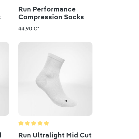
g von 4.6 von 5 Sternen
Run Performance
s
Compression Socks
44,90 €*
g von 5 von 5 Sternen
Durchschnittliche Bewertung von 5 von 5 Sternen
d
Run Ultralight Mid Cut