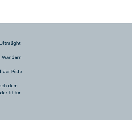
ltralight
im Wandern
f der Piste
nach dem
er fit für