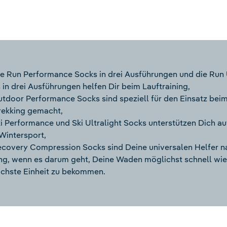
e Run Performance Socks in drei Ausführungen und die Run U
 in drei Ausführungen helfen Dir beim Lauftraining,
utdoor Performance Socks sind speziell für den Einsatz be
rekking gemacht,
ki Performance und Ski Ultralight Socks unterstützen Dich au
Wintersport,
ecovery Compression Socks sind Deine universalen Helfer 
ing, wenn es darum geht, Deine Waden möglichst schnell wied
ächste Einheit zu bekommen.