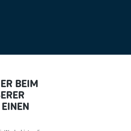
DER BEIM
SERER
INEN V