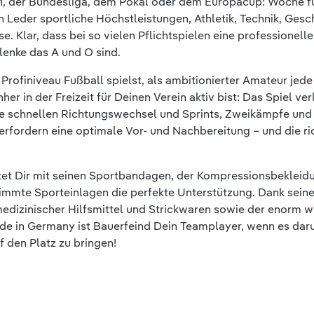
, der Bundesliga, dem Pokal oder dem Europacup: Woche fü
 Leder sportliche Höchstleistungen, Athletik, Technik, Gesc
se. Klar, dass bei so vielen Pflichtspielen eine professionel
lenke das A und O sind.
 Profiniveau Fußball spielst, als ambitionierter Amateur je
er in der Freizeit für Deinen Verein aktiv bist: Das Spiel ver
ie schnellen Richtungswechsel und Sprints, Zweikämpfe und
rfordern eine optimale Vor- und Nachbereitung – und die ri
tet Dir mit seinen Sportbandagen, der Kompressionsbekleidu
immte Sporteinlagen die perfekte Unterstützung. Dank seiner
medizinischer Hilfsmittel und Strickwaren sowie der enorm 
e in Germany ist Bauerfeind Dein Teamplayer, wenn es daru
 den Platz zu bringen!