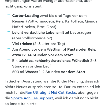
Empfehlungen waren weniger überraschend, aber
nicht ganz konsistent:
Carbo-Loading
zwei bis drei Tage vor dem
Rennen (Vollkornnudeln, Reis, Kartoffeln, Quinoa,
Haferflocken, Brot, Obst)
Leicht verdauliche Lebensmittel
bevorzugen
(aber Vollkornnudeln?)
Viel trinken
(2–3 Liter pro Tag)
Am Abend vor dem Wettkampf
Pasta oder Reis,
etwa 12–14 Stunden vor dem Start
Ein
leichtes, kohlenhydratreiches Frühstück
2–3
Stunden vor dem Lauf
500 ml
Wasser
1–2 Stunden
vor dem Start
In Sachen Ausrüstung war die KI der Meinung, dass ich
nichts Neues ausprobieren sollte. Darum entschied ich
mich für die
Run Ultralight Mid Cut Socks
, aber gegen
die
Sports Achilles Support
, weil ich damit noch nicht
so lange trainierte.