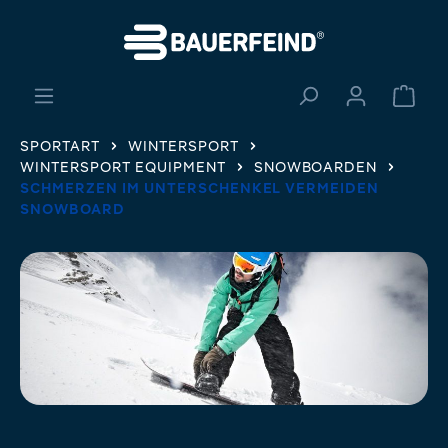
alt springen
Ware
SPORTART
WINTERSPORT
WINTERSPORT EQUIPMENT
SNOWBOARDEN
SCHMERZEN IM UNTERSCHENKEL VERMEIDEN
SNOWBOARD