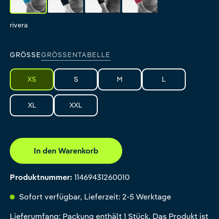
rivera
black
all-black
pink
GRÖSSE
GRÖSSENTABELLE
XS
S
M
L
XL
XXL
In den Warenkorb
Produktnummer:
11469431260010
Sofort verfügbar, Lieferzeit: 2-5 Werktage
Lieferumfang: Packung enthält 1 Stück. Das Produkt ist