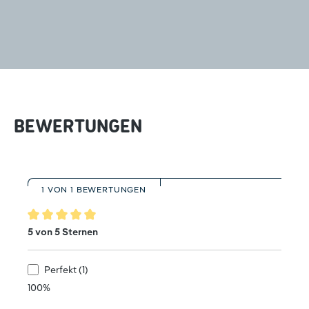
BEWERTUNGEN
1 VON 1 BEWERTUNGEN
Durchschnittliche Bewertung von 5 von 5 Sternen
5 von 5 Sternen
Perfekt (1)
100%