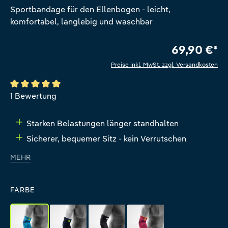
Sportbandage für den Ellenbogen - leicht,
komfortabel, langlebig und waschbar
69,90 €*
Preise inkl. MwSt. zzgl. Versandkosten
Durchschnittliche Bewertung von 5 von 5 Sternen
1 Bewertung
Starken Belastungen länger standhalten
Sicherer, bequemer Sitz - kein Verrutschen
MEHR
FARBE
rivera
black
all-black
pink