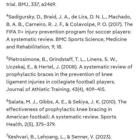
trial. BMJ, 337, a2469.
4
Sadigursky, D., Braid, J. A., de Lira, D. N. L., Machado,
B. A. B., Carneiro, R. J. F., & Colavolpe, P. O. (2017). The
FIFA 11+ injury prevention program for soccer players:
A systematic review. BMC Sports Science, Medicine
and Rehabilitation, 9, 18.
5
Pietrosimone, B., Grindstaff, T. L., Linens, S. W.,
Uczekaj, E., & Hertel, J. (2008). A systematic review of
prophylactic braces in the prevention of knee
ligament injuries in collegiate football players.
Journal of Athletic Training, 43(4), 409–415.
6
Salata, M. J., Gibbs, A. E., & Sekiya, J. K. (2010). The
effectiveness of prophylactic knee bracing in
American football: A systematic review. Sports
Health, 2(5), 375–379.
7
Keshvari, B., Lehoang, L., & Senner, V. (2023).