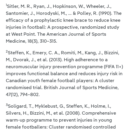
1
Sitler, M. R., Ryan, J., Hopkinson, W., Wheeler, J.,
Santomier, J., Horodyski, M., ... & Polley, R. (1990). The
efficacy of a prophylactic knee brace to reduce knee
injuries in football: A prospective, randomized study
at West Point. The American Journal of Sports
Medicine, 18(3), 310–315.
2
Steffen, K., Emery, C. A., Romiti, M., Kang, J., Bizzini,
M., Dvorak, J., et al. (2013). High adherence to a
neuromuscular injury prevention programme (FIFA 11+)
improves functional balance and reduces injury risk in
Canadian youth female football players: A cluster
randomised trial. British Journal of Sports Medicine,
47(12), 794–802.
3
Soligard, T., Myklebust, G., Steffen, K., Holme, I.,
Silvers, H., Bizzini, M., et al. (2008). Comprehensive
warm-up programme to prevent injuries in young
female footballers: Cluster randomised controlled