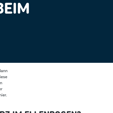
BEIM
dann
iese
rn
er
ier.