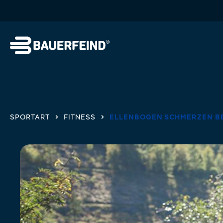
springen
Zur Hauptnavigation springen
SPORTART
FITNESS
ELLENBOGEN SCHMERZEN B