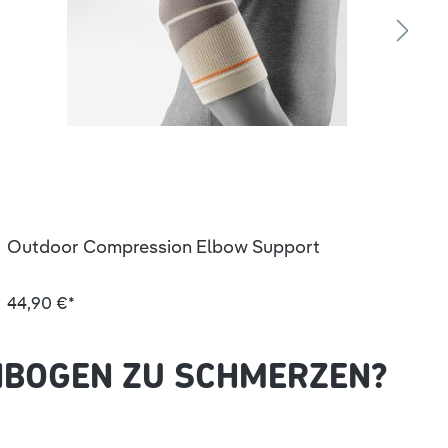
Outdoor Compression Elbow Support
O
44,90 €*
4
NBOGEN ZU SCHMERZEN?