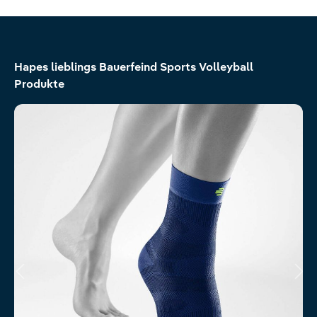
Produktgalerie überspringen
Hapes lieblings Bauerfeind Sports Volleyball
Produkte