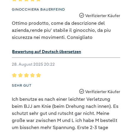
Bewertung mit 5 von 5 Sternen
GINOCCHIERA BAUERFEIND
Verifizierter Käufer
Ottimo prodotto, come da descrizione del
azienda,rende piu' stabile il ginocchio, da piu
sicurezza nei movimenti. Consigliato
Bewertung auf Deutsch übersetzen
28. August 2025 20:22
Bewertung mit 5 von 5 Sternen
SEHR GUT
Verifizierter Käufer
Ich benutze es nach einer leichter Verletzung
beim BJJ am Knie (beim Drehung nach innen). Es
schutzt sehr gut und rutscht gar nicht. Meine
große war zwischen M und L ich habe M bestellt
um bisschen mehr Spannung. Erste 2-3 tage