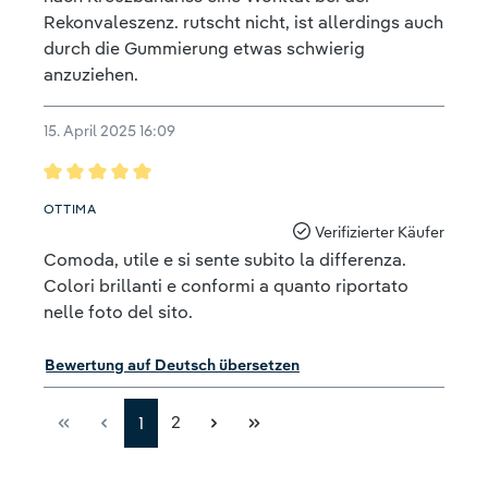
Rekonvaleszenz. rutscht nicht, ist allerdings auch
durch die Gummierung etwas schwierig
anzuziehen.
15. April 2025 16:09
Bewertung mit 5 von 5 Sternen
OTTIMA
Verifizierter Käufer
Comoda, utile e si sente subito la differenza.
Colori brillanti e conformi a quanto riportato
nelle foto del sito.
Bewertung auf Deutsch übersetzen
2
1