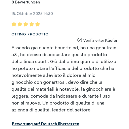
8
Bewertungen
15. Oktober 2025 14:30
Bewertung mit 5 von 5 Sternen
OTTIMO PRODOTTO
Verifizierter Käufer
Essendo già cliente bauerfeind, ho una genutrain
a3 , ho deciso di acquistare questo prodotto
della linea sport . Già dal primo giorno di utilizzo
ho potuto notare l'efficacia del prodotto che ha
notevolmente alleviato il dolore al mio
ginocchio con gonartrosi, devo dire che la
qualità dei materiali è notevole, la ginocchiera è
leggera, comoda da indossare e durante l'uso
non si muove. Un prodotto di qualità di una
azienda di qualità, leader del settore.
Bewertung auf Deutsch übersetzen