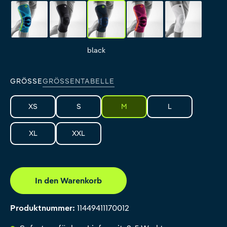
rivera
all-black
black
pink
all-white
rivera
all-black
black
pink
all-white
GRÖSSE
GRÖSSENTABELLE
XS
S
M
L
XL
XXL
In den Warenkorb
Produktnummer:
11449411170012