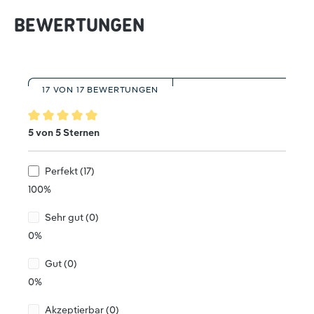
BEWERTUNGEN
17 VON 17 BEWERTUNGEN
Durchschnittliche Bewertung von 5 von 5 Sternen
5 von 5 Sternen
Perfekt (17)
100%
Sehr gut (0)
0%
Gut (0)
0%
Akzeptierbar (0)