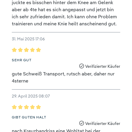
juckte es bisschen hinter dem Knee am Gelenk
aber ab 4te hat es sich angepasst und jetzt bin
ich sehr zufrieden damit. Ich kann ohne Problem
trainieren und meine Knie heilt anscheinend gut.
31. Mai 2025 17:06
Bewertung mit 5 von 5 Sternen
SEHR GUT
Verifizierter Käufer
gute Schweiß Transport, rutsch aber, daher nur
4sterne
29. April 2025 08:07
Bewertung mit 5 von 5 Sternen
GIBT GUTEN HALT
Verifizierter Käufer
nach Kreuzbandriss eine Wohltat bei der