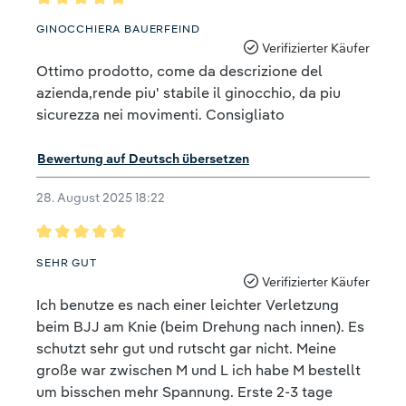
Bewertung mit 5 von 5 Sternen
GINOCCHIERA BAUERFEIND
Verifizierter Käufer
Ottimo prodotto, come da descrizione del
azienda,rende piu' stabile il ginocchio, da piu
sicurezza nei movimenti. Consigliato
Bewertung auf Deutsch übersetzen
28. August 2025 18:22
Bewertung mit 5 von 5 Sternen
SEHR GUT
Verifizierter Käufer
Ich benutze es nach einer leichter Verletzung
beim BJJ am Knie (beim Drehung nach innen). Es
schutzt sehr gut und rutscht gar nicht. Meine
große war zwischen M und L ich habe M bestellt
um bisschen mehr Spannung. Erste 2-3 tage