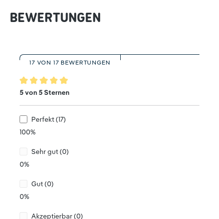
BEWERTUNGEN
17 VON 17 BEWERTUNGEN
Durchschnittliche Bewertung von 5 von 5 Sternen
5 von 5 Sternen
Perfekt (17)
100%
Sehr gut (0)
0%
Gut (0)
0%
Akzeptierbar (0)