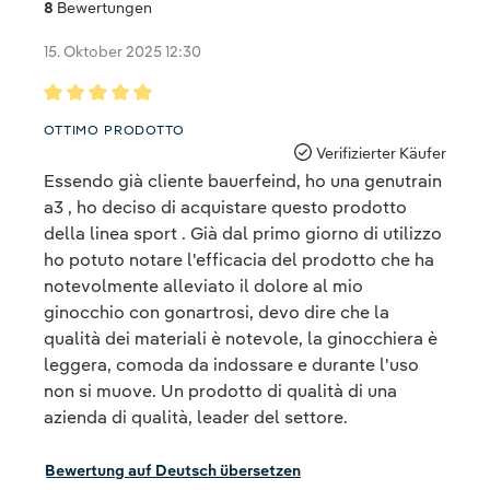
8
Bewertungen
15. Oktober 2025 12:30
Bewertung mit 5 von 5 Sternen
OTTIMO PRODOTTO
Verifizierter Käufer
Essendo già cliente bauerfeind, ho una genutrain
a3 , ho deciso di acquistare questo prodotto
della linea sport . Già dal primo giorno di utilizzo
ho potuto notare l'efficacia del prodotto che ha
notevolmente alleviato il dolore al mio
ginocchio con gonartrosi, devo dire che la
qualità dei materiali è notevole, la ginocchiera è
leggera, comoda da indossare e durante l'uso
non si muove. Un prodotto di qualità di una
azienda di qualità, leader del settore.
Bewertung auf Deutsch übersetzen