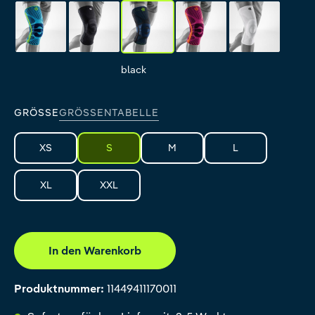
rivera
all-black
black
pink
all-white
rivera
all-black
black
pink
all-white
GRÖSSE
GRÖSSENTABELLE
XS
S
M
L
XL
XXL
In den Warenkorb
Produktnummer:
11449411170011