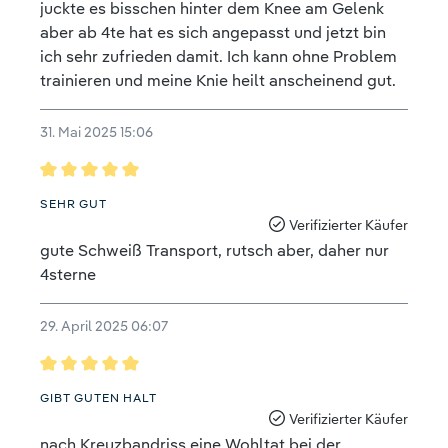
juckte es bisschen hinter dem Knee am Gelenk
aber ab 4te hat es sich angepasst und jetzt bin
ich sehr zufrieden damit. Ich kann ohne Problem
trainieren und meine Knie heilt anscheinend gut.
31. Mai 2025 15:06
Bewertung mit 5 von 5 Sternen
SEHR GUT
Verifizierter Käufer
gute Schweiß Transport, rutsch aber, daher nur
4sterne
29. April 2025 06:07
Bewertung mit 5 von 5 Sternen
GIBT GUTEN HALT
Verifizierter Käufer
nach Kreuzbandriss eine Wohltat bei der