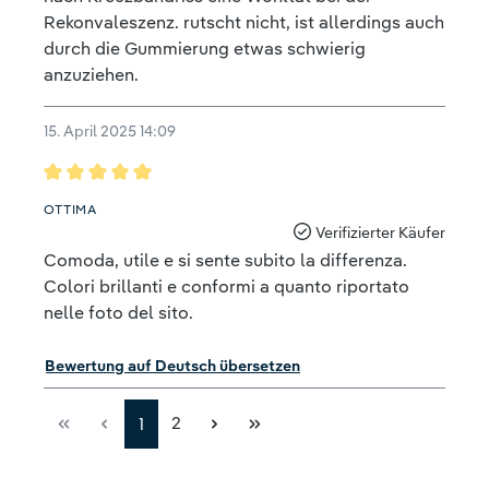
Rekonvaleszenz. rutscht nicht, ist allerdings auch
durch die Gummierung etwas schwierig
anzuziehen.
15. April 2025 14:09
Bewertung mit 5 von 5 Sternen
OTTIMA
Verifizierter Käufer
Comoda, utile e si sente subito la differenza.
Colori brillanti e conformi a quanto riportato
nelle foto del sito.
Bewertung auf Deutsch übersetzen
2
1