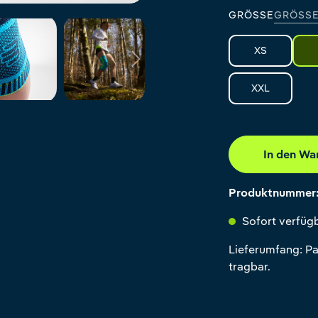
GRÖSSE
GRÖSSE
XS
XXL
In den Wa
Produktnummer
Sofort verfügb
Lieferumfang: Pa
tragbar.