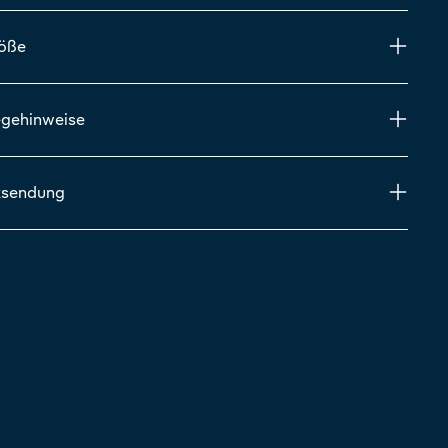
röße
egehinweise
ksendung