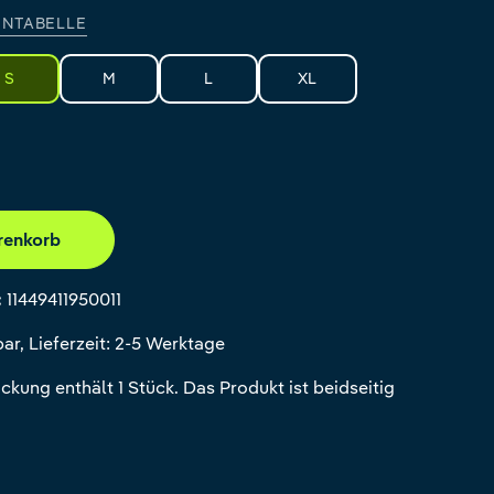
NTABELLE
S
M
L
XL
renkorb
:
11449411950011
ar, Lieferzeit: 2-5 Werktage
ckung enthält 1 Stück. Das Produkt ist beidseitig