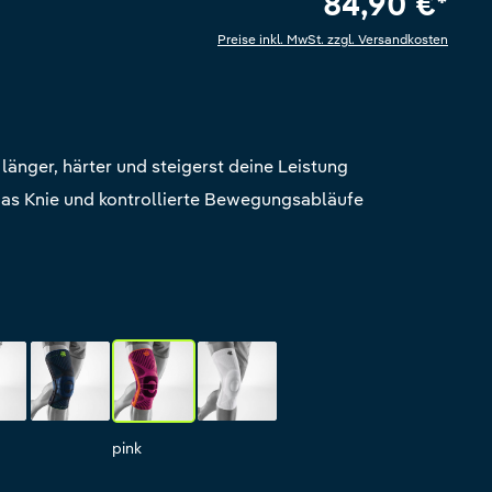
84,90 €*
Preise inkl. MwSt. zzgl. Versandkosten
e Bewertung von 5 von 5 Sternen
 länger, härter und steigerst deine Leistung
 das Knie und kontrollierte Bewegungsabläufe
l-black
black
pink
all-white
ck
black
pink
all-white