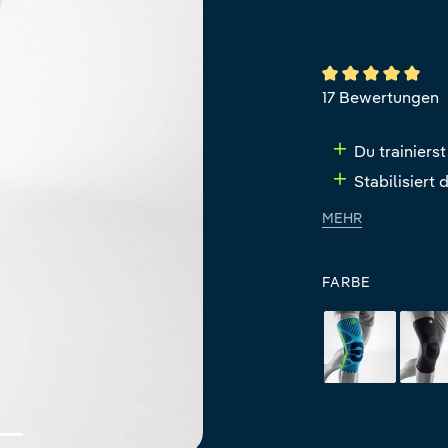
Durchschnittlich
17 Bewertungen
Du trainierst
Stabilisiert
MEHR
FARBE
rivera
al
rivera
all-bla