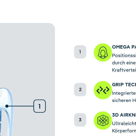
OMEGA P
Positionss
durch eine
Kraftverte
GRIP TE
Integriert
sicheren H
3D AIRK
Ultraleich
Körperform