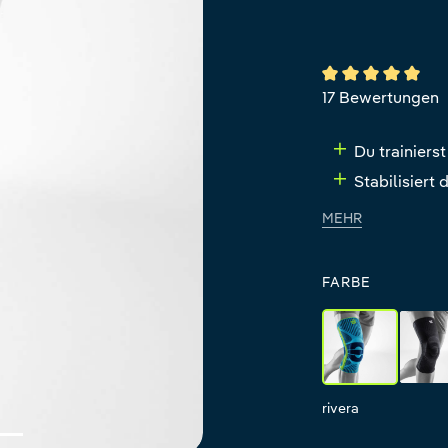
Durchschnittlich
17 Bewertungen
Du trainierst
Stabilisiert
MEHR
FARBE
rivera
al
rivera
all-bla