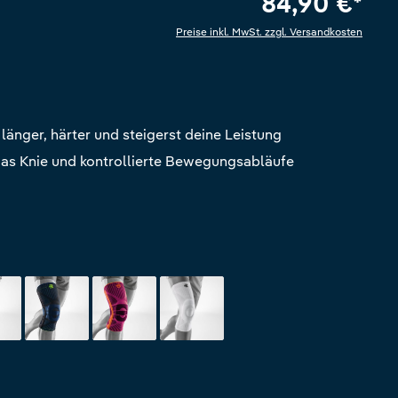
84,90 €*
Preise inkl. MwSt. zzgl. Versandkosten
e Bewertung von 5 von 5 Sternen
 länger, härter und steigerst deine Leistung
 das Knie und kontrollierte Bewegungsabläufe
l-black
black
pink
all-white
ck
black
pink
all-white