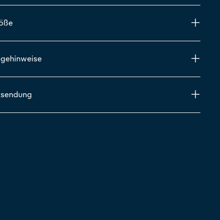
röße
egehinweise
ksendung