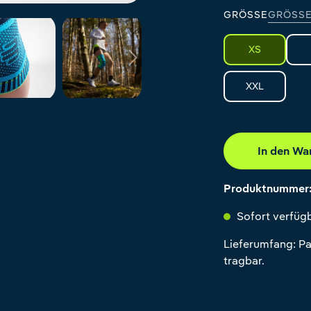
GRÖSSE
GRÖSSE
XS
XXL
In den Wa
Produktnummer
Sofort verfügb
Lieferumfang: Pa
tragbar.