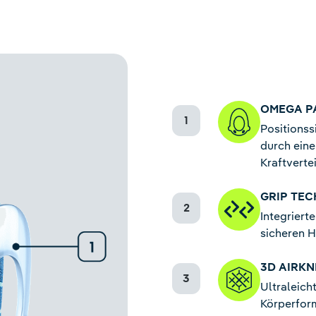
OMEGA P
Positionss
durch eine
Kraftverte
GRIP TE
Integriert
sicheren H
3D AIRK
Ultraleich
Körperform