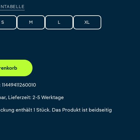
NTABELLE
S
M
L
XL
renkorb
:
11449411260010
ar, Lieferzeit: 2-5 Werktage
ckung enthält 1 Stück. Das Produkt ist beidseitig