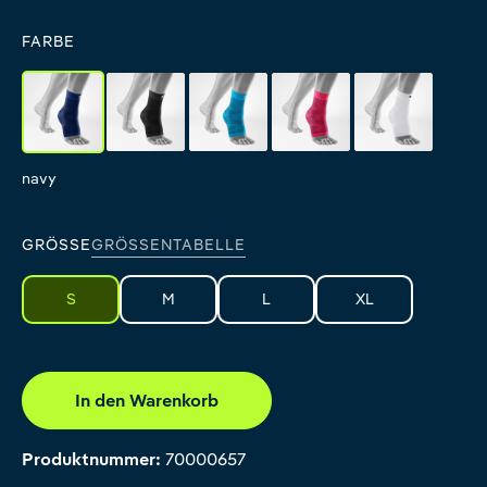
FARBE
navy
black
rivera
pink
white
navy
black
rivera
pink
white
GRÖSSE
GRÖSSENTABELLE
S
M
L
XL
In den Warenkorb
Produktnummer:
70000657