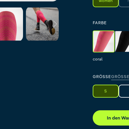
women
FARBE
coral
b
coral
black
GRÖSSE
GRÖSSE
S
In den Wa