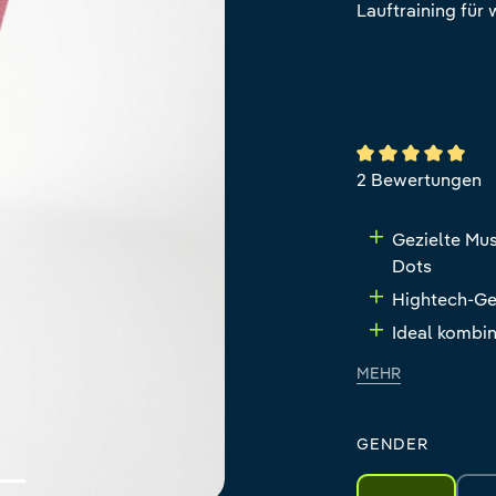
Lauftraining für
Durchschnittlich
2 Bewertungen
Gezielte Mu
Dots
Hightech-Ges
Ideal kombi
MEHR
GENDER