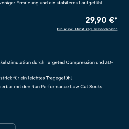
 weniger Ermüdung und ein stabileres Laufgefühl.
29,90 €*
Preise inkl. MwSt. zzgl. Versandkosten
e Bewertung von 5 von 5 Sternen
skelstimulation durch Targeted Compression und 3D-
trick für ein leichtes Tragegefühl
nierbar mit den Run Performance Low Cut Socks