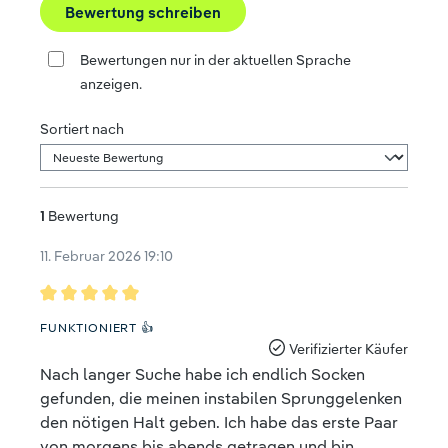
Bewertung schreiben
Bewertungen nur in der aktuellen Sprache
anzeigen.
Sortiert nach
1
Bewertung
11. Februar 2026 19:10
Bewertung mit 5 von 5 Sternen
FUNKTIONIERT 👍
Verifizierter Käufer
Nach langer Suche habe ich endlich Socken
gefunden, die meinen instabilen Sprunggelenken
den nötigen Halt geben. Ich habe das erste Paar
von morgens bis abends getragen und bin