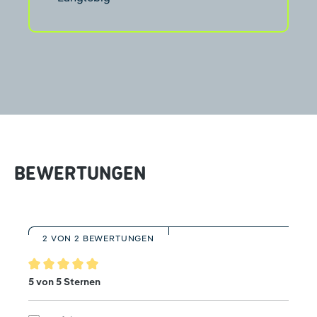
BEWERTUNGEN
2 VON 2 BEWERTUNGEN
Durchschnittliche Bewertung von 5 von 5 Sternen
5 von 5 Sternen