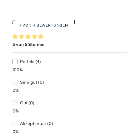
4 VON 4 BEWERTUNGEN
Durchschnittliche Bewertung von 5 von 5 Sternen
5 von 5 Sternen
Perfekt (4)
100%
Sehr gut (0)
0%
Gut (0)
0%
Akzeptierbar (0)
0%