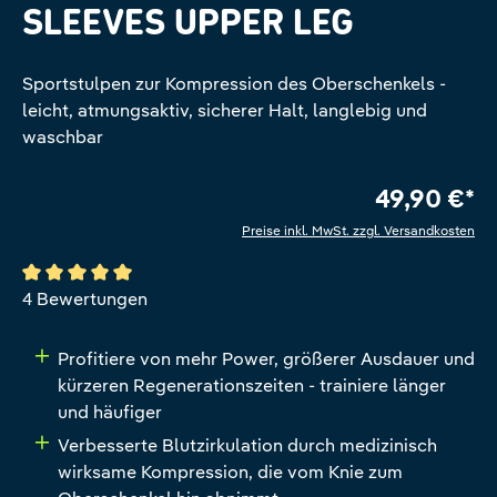
SLEEVES UPPER LEG
Sportstulpen zur Kompression des Oberschenkels -
leicht, atmungsaktiv, sicherer Halt, langlebig und
waschbar
49,90 €*
Preise inkl. MwSt. zzgl. Versandkosten
Durchschnittliche Bewertung von 5 von 5 Sternen
4 Bewertungen
Profitiere von mehr Power, größerer Ausdauer und
kürzeren Regenerationszeiten - trainiere länger
und häufiger
Verbesserte Blutzirkulation durch medizinisch
wirksame Kompression, die vom Knie zum