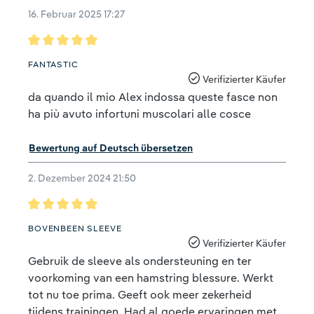
16. Februar 2025 17:27
Bewertung mit 5 von 5 Sternen
FANTASTIC
Verifizierter Käufer
da quando il mio Alex indossa queste fasce non
ha più avuto infortuni muscolari alle cosce
Bewertung auf Deutsch übersetzen
2. Dezember 2024 21:50
Bewertung mit 5 von 5 Sternen
BOVENBEEN SLEEVE
Verifizierter Käufer
Gebruik de sleeve als ondersteuning en ter
voorkoming van een hamstring blessure. Werkt
tot nu toe prima. Geeft ook meer zekerheid
tijdens trainingen. Had al goede ervaringen met