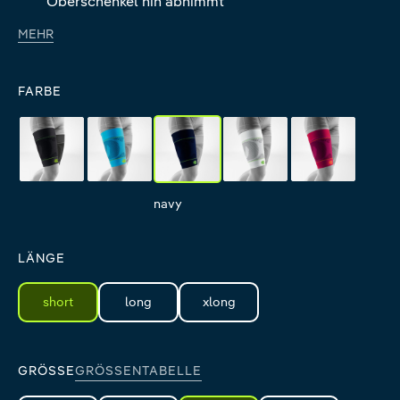
Oberschenkel hin abnimmt
MEHR
FARBE
black
rivera
navy
white
pink
black
rivera
navy
white
pink
LÄNGE
short
long
xlong
GRÖSSE
GRÖSSENTABELLE