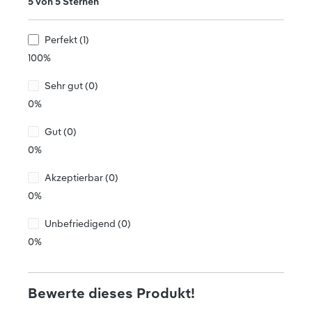
Durchschnittliche Bewertung von 5 von 5 Sternen
5 von 5 Sternen
Perfekt (1)
100%
Sehr gut (0)
0%
Gut (0)
0%
Akzeptierbar (0)
0%
Unbefriedigend (0)
0%
Bewerte dieses Produkt!