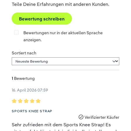
Teile Deine Erfahrungen mit anderen Kunden.
Bewertung schreiben
Bewertungen nur in der aktuellen Sprache
anzeigen.
Sortiert nach
1
Bewertung
16. April 2026 07:59
Bewertung mit 5 von 5 Sternen
SPORTS KNEE STRAP
Verifizierter Käufer
Sehr zufrieden mit dem Sports Knee Strap! Es