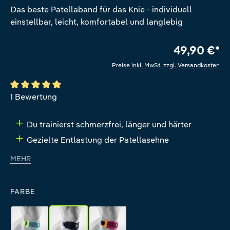
Das beste Patellaband für das Knie - individuell
einstellbar, leicht, komfortabel und langlebig
49,90 €*
Preise inkl. MwSt. zzgl. Versandkosten
Durchschnittliche Bewertung von 5 von 5 Sternen
1 Bewertung
Du trainierst schmerzfrei, länger und härter
Gezielte Entlastung der Patellasehne
MEHR
FARBE
rivera
black
pink