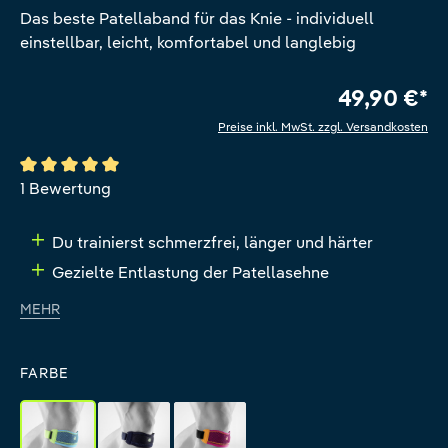
Das beste Patellaband für das Knie - individuell
einstellbar, leicht, komfortabel und langlebig
49,90 €*
Preise inkl. MwSt. zzgl. Versandkosten
Durchschnittliche Bewertung von 5 von 5 Sternen
1 Bewertung
Du trainierst schmerzfrei, länger und härter
Gezielte Entlastung der Patellasehne
MEHR
FARBE
rivera
black
pink