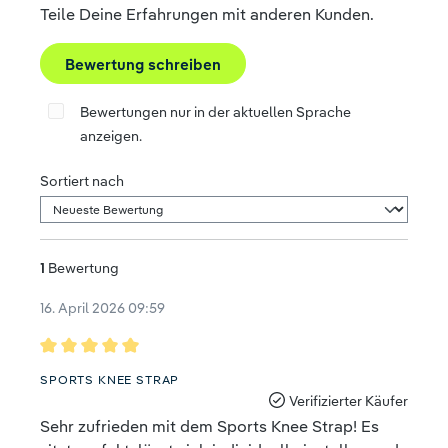
Teile Deine Erfahrungen mit anderen Kunden.
Bewertung schreiben
Bewertungen nur in der aktuellen Sprache
anzeigen.
Sortiert nach
1
Bewertung
16. April 2026 09:59
Bewertung mit 5 von 5 Sternen
SPORTS KNEE STRAP
Verifizierter Käufer
Sehr zufrieden mit dem Sports Knee Strap! Es