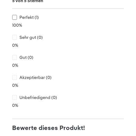
Durchschnittliche Bewertung von 5 von 5 Sternen
5 von 5 Sternen
Perfekt (1)
100%
Sehr gut (0)
0%
Gut (0)
0%
Akzeptierbar (0)
0%
Unbefriedigend (0)
0%
Bewerte dieses Produkt!