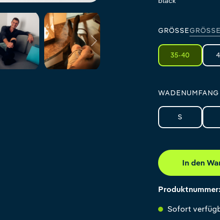
black
GRÖSSE
GRÖSSE
35-40
4
WADENUMFANG
S
In den Wa
Produktnummer
Sofort verfügb