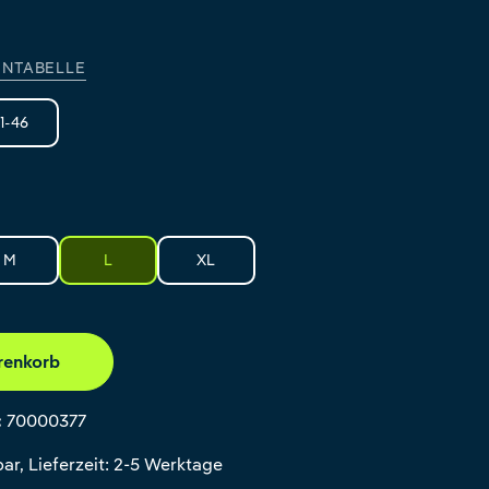
NTABELLE
1-46
M
L
XL
renkorb
:
70000377
ar, Lieferzeit: 2-5 Werktage