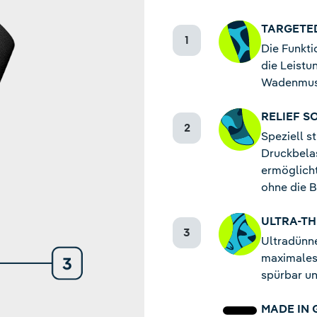
TARGETE
Die Funkt
die Leistu
Wadenmusk
RELIEF S
Speziell s
Druckbela
ermöglicht
ohne die 
ULTRA-TH
Ultradünne
maximales 
spürbar u
MADE IN