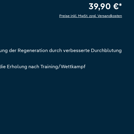
39,90 €*
Preise inkl. MwSt. zzgl. Versandkosten
e Bewertung von 5 von 5 Sternen
ung der Regeneration durch verbesserte Durchblutung
 die Erholung nach Training/Wettkampf