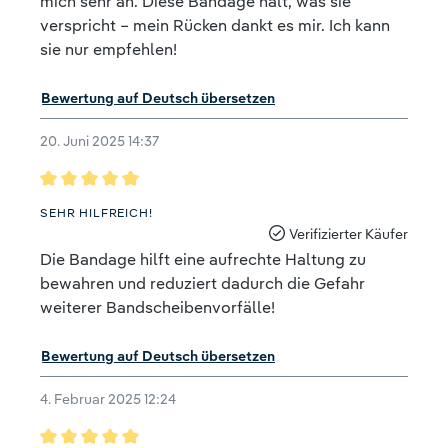
mich sehr an. Diese Bandage hält, was sie
verspricht – mein Rücken dankt es mir. Ich kann
sie nur empfehlen!
Bewertung auf Deutsch übersetzen
20. Juni 2025 14:37
Bewertung mit 5 von 5 Sternen
SEHR HILFREICH!
Verifizierter Käufer
Die Bandage hilft eine aufrechte Haltung zu
bewahren und reduziert dadurch die Gefahr
weiterer Bandscheibenvorfälle!
Bewertung auf Deutsch übersetzen
4. Februar 2025 12:24