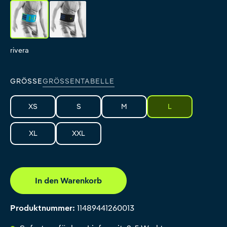
rivera
black
rivera
black
GRÖSSE
GRÖSSENTABELLE
XS
S
M
L
XL
XXL
In den Warenkorb
Produktnummer:
11489441260013