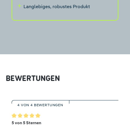
Langlebiges, robustes Produkt
BEWERTUNGEN
4 VON 4 BEWERTUNGEN
Durchschnittliche Bewertung von 5 von 5 Sternen
5 von 5 Sternen