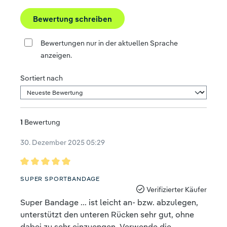
Bewertung schreiben
Bewertungen nur in der aktuellen Sprache
anzeigen.
Sortiert nach
1
Bewertung
30. Dezember 2025 05:29
Bewertung mit 5 von 5 Sternen
SUPER SPORTBANDAGE
Verifizierter Käufer
Super Bandage ... ist leicht an- bzw. abzulegen,
unterstützt den unteren Rücken sehr gut, ohne
dabei zu sehr einzuengen. Verwende die