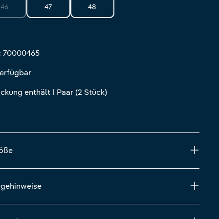
46
47
48
st zurzeit nicht verfügbar.)
(Diese Option ist zurzeit nicht verfügbar.)
:
70000465
verfügbar
ckung enthält 1 Paar (2 Stück)
röße
egehinweise