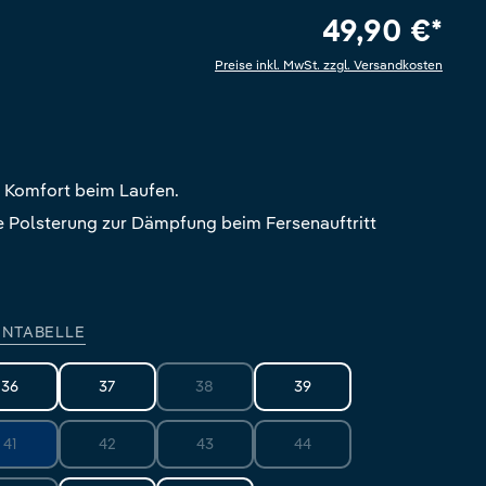
49,90 €*
Preise inkl. MwSt. zzgl. Versandkosten
e Bewertung von 5 von 5 Sternen
 Komfort beim Laufen.
 Polsterung zur Dämpfung beim Fersenauftritt
NTABELLE
36
37
38
39
(Diese Option ist zurzeit nicht verfügbar.)
41
42
43
44
(Diese Option ist zurzeit nicht verfügbar.)
(Diese Option ist zurzeit nicht verfügbar.)
(Diese Option ist zurzeit nicht verfügbar.)
(Diese Option ist zurzeit nicht 