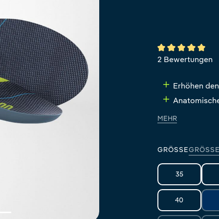
Durchschnittlich
2 Bewertungen
Erhöhen den
Anatomische
MEHR
GRÖSSE
GRÖSSE
35
40