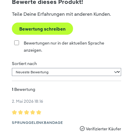
Bewerte dieses Produkt!
Teile Deine Erfahrungen mit anderen Kunden.
Bewertung schreiben
Bewertungen nur in der aktuellen Sprache
anzeigen.
Sortiert nach
1
Bewertung
2. Mai 2026 18:16
Bewertung mit 5 von 5 Sternen
SPRUNGGELENKBANDAGE
Verifizierter Käufer