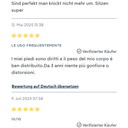
Sind perfekt man knickt nicht mehr um. Sitzen
super
12. Mai 2025 13:38
Bewertung mit 5 von 5 Sternen
LE USO FREQUENTEMENTE
Verifizierter Käufer
I miei piedi sono diritti e il peso del mio corpo è
ben distribuito.Da 3 anni niente più gonfiore o
distorsioni.
Bewertung auf Deutsch übersetzen
9. Juli 2024 07:58
Bewertung mit 5 von 5 Sternen
10/10
Verifizierter Käufer