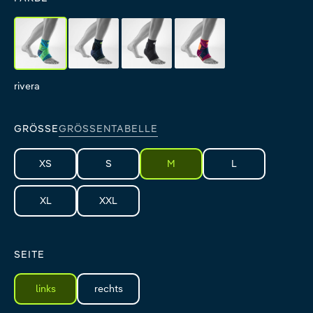
rivera
black
all-black
pink
rivera
black
all-black
pink
GRÖSSE
GRÖSSENTABELLE
XS
S
M
L
XL
XXL
SEITE
links
rechts