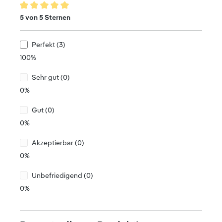
Durchschnittliche Bewertung von 5 von 5 Sternen
5 von 5 Sternen
Perfekt (3)
100%
Sehr gut (0)
0%
Gut (0)
0%
Akzeptierbar (0)
0%
Unbefriedigend (0)
0%