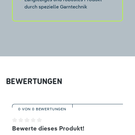
durch spezielle Garntechnik
BEWERTUNGEN
0 VON 0 BEWERTUNGEN
Durchschnittliche Bewertung von 0 von 5 Sternen
Bewerte dieses Produkt!