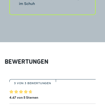
im Schuh
BEWERTUNGEN
3 VON 3 BEWERTUNGEN
Durchschnittliche Bewertung von 4.6 von 5 Sternen
4.67 von 5 Sternen