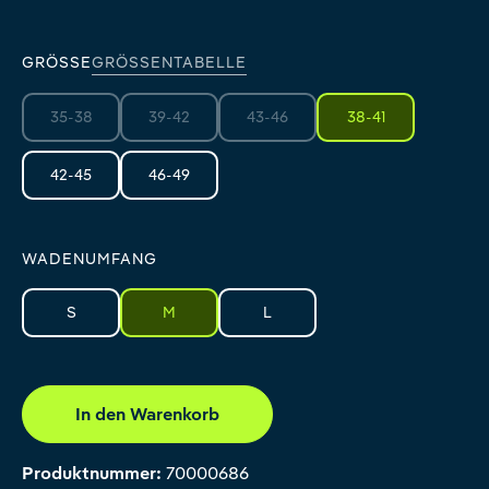
GRÖSSE
GRÖSSENTABELLE
35-38
39-42
43-46
38-41
(Diese Option ist zurzeit nicht verfügbar.)
(Diese Option ist zurzeit nicht verfügbar.)
(Diese Option ist zurzeit nicht verfüg
42-45
46-49
WADENUMFANG
S
M
L
In den Warenkorb
Produktnummer:
70000686