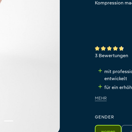
Kompression mac
Durchschnittlich
3 Bewertungen
mit professi
entwickelt
für ein erhö
MEHR
GENDER
women