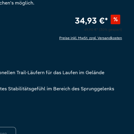
hen’s möglich.
34,93 €*
%
49,90 €*
(30% gespart)
Preise inkl. MwSt. zzgl. Versandkosten
e Bewertung von 4.6 von 5 Sternen
onellen Trail-Läufern für das Laufen im Gelände
htes Stabilitätsgefühl im Bereich des Sprunggelenks
men