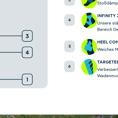
Stoßdämpf
INFINITY
Unsere stä
Bereich D
HEEL CO
Weiches Ma
TARGETE
Verbessert
Wadenmus