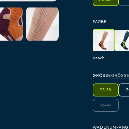
FARBE
peach
te
peach
teal
GRÖSSE
GRÖSSE
35-38
3
46-49
(Diese Option i
WADENUMFANG