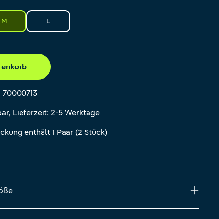
M
L
renkorb
:
70000713
ar, Lieferzeit: 2-5 Werktage
ckung enthält 1 Paar (2 Stück)
röße