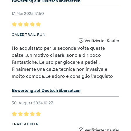
Bewertung auf Deutsch übersetzen
17. Mai 2025 17:50
Bewertung mit 5 von 5 Sternen
CALZE TRAIL RUN
Verifizierter Käufer
Ho acquistato per la seconda volta queste
calze...un motivo ci sarà..sono a dir poco
Fantastiche. Le uso per giocare a padel..
Finalmente una calza tecnica non invasiva e
molto comoda.Le adoro e consiglio l'acquisto
Bewertung auf Deutsch übersetzen
30. August 2024 10:27
Bewertung mit 5 von 5 Sternen
TRAILSOCKEN
Verifizierter Käufer