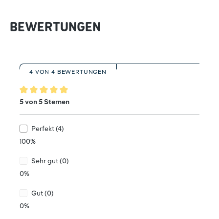
BEWERTUNGEN
4 VON 4 BEWERTUNGEN
Durchschnittliche Bewertung von 5 von 5 Sternen
5 von 5 Sternen
Perfekt (4)
100%
Sehr gut (0)
0%
Gut (0)
0%