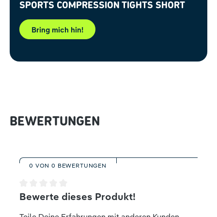
Sports Compression Tights Short
Bring mich hin!
BEWERTUNGEN
0 VON 0 BEWERTUNGEN
Durchschnittliche Bewertung von 0 von 5 Sternen
Bewerte dieses Produkt!
Teile Deine Erfahrungen mit anderen Kunden.