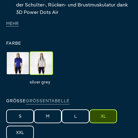
der Schulter-, Rücken- und Brustmuskulatur dank
3D Power Dots Air
MEHR
FARBE
blue
silver grey
blue
silver grey
GRÖSSE
GRÖSSENTABELLE
S
M
L
XL
XXL