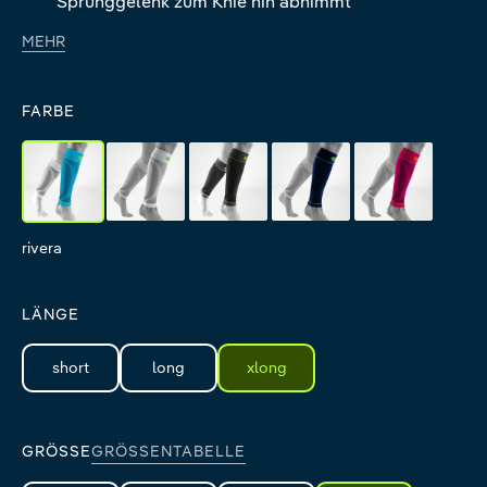
Sprunggelenk zum Knie hin abnimmt
MEHR
FARBE
rivera
white
black
navy
pink
rivera
white
black
navy
pink
LÄNGE
short
long
xlong
GRÖSSE
GRÖSSENTABELLE