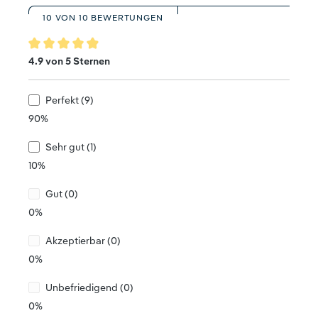
10 VON 10 BEWERTUNGEN
Durchschnittliche Bewertung von 4.9 von 5 Sternen
4.9 von 5 Sternen
Perfekt (9)
90%
Sehr gut (1)
10%
Gut (0)
0%
Akzeptierbar (0)
0%
Unbefriedigend (0)
0%