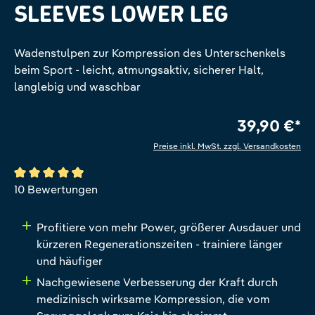
SLEEVES LOWER LEG
Wadenstulpen zur Kompression des Unterschenkels
beim Sport - leicht, atmungsaktiv, sicherer Halt,
langlebig und waschbar
39,90 €*
Preise inkl. MwSt. zzgl. Versandkosten
Durchschnittliche Bewertung von 4.9 von 5 Sternen
10 Bewertungen
Profitiere von mehr Power, größerer Ausdauer und
kürzeren Regenerationszeiten - trainiere länger
und häufiger
Nachgewiesene Verbesserung der Kraft durch
medizinisch wirksame Kompression, die vom