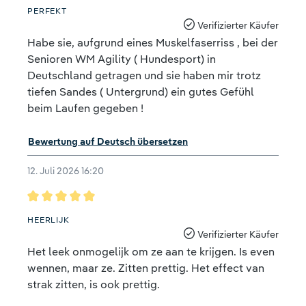
Bewertung mit 5 von 5 Sternen
PERFEKT
Verifizierter Käufer
Habe sie, aufgrund eines Muskelfaserriss , bei der
Senioren WM Agility ( Hundesport) in
Deutschland getragen und sie haben mir trotz
tiefen Sandes ( Untergrund) ein gutes Gefühl
beim Laufen gegeben !
Bewertung auf Deutsch übersetzen
12. Juli 2026 16:20
Bewertung mit 5 von 5 Sternen
HEERLIJK
Verifizierter Käufer
Het leek onmogelijk om ze aan te krijgen. Is even
wennen, maar ze. Zitten prettig. Het effect van
strak zitten, is ook prettig.