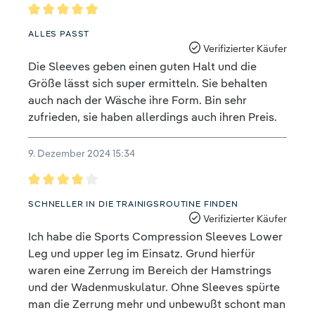
Bewertung mit 5 von 5 Sternen
ALLES PASST
Verifizierter Käufer
Die Sleeves geben einen guten Halt und die
Größe lässt sich super ermitteln. Sie behalten
auch nach der Wäsche ihre Form. Bin sehr
zufrieden, sie haben allerdings auch ihren Preis.
9. Dezember 2024 15:34
Bewertung mit 4 von 5 Sternen
SCHNELLER IN DIE TRAINIGSROUTINE FINDEN
Verifizierter Käufer
Ich habe die Sports Compression Sleeves Lower
Leg und upper leg im Einsatz. Grund hierfür
waren eine Zerrung im Bereich der Hamstrings
und der Wadenmuskulatur. Ohne Sleeves spürte
man die Zerrung mehr und unbewußt schont man