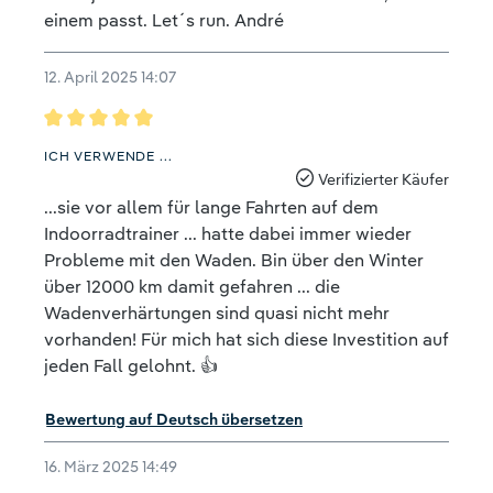
einem passt. Let´s run. André
12. April 2025 14:07
Bewertung mit 5 von 5 Sternen
ICH VERWENDE ...
Verifizierter Käufer
...sie vor allem für lange Fahrten auf dem
Indoorradtrainer ... hatte dabei immer wieder
Probleme mit den Waden. Bin über den Winter
über 12000 km damit gefahren ... die
Wadenverhärtungen sind quasi nicht mehr
vorhanden! Für mich hat sich diese Investition auf
jeden Fall gelohnt. 👍
Bewertung auf Deutsch übersetzen
16. März 2025 14:49