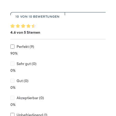
10 VON 10 BEWERTUNGEN
Durchschnittliche Bewertung von 4.6 von 5 Sternen
4.6 von 5 Sternen
Perfekt (9)
90%
Sehr gut (0)
0%
Gut (0)
0%
Akzeptierbar (0)
0%
Unbefriedigend (1)