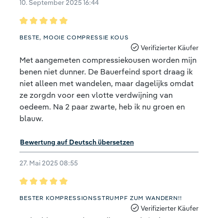
10. September 2025 16:44
Bewertung mit 5 von 5 Sternen
BESTE, MOOIE COMPRESSIE KOUS
Verifizierter Käufer
Met aangemeten compressiekousen worden mijn
benen niet dunner. De Bauerfeind sport draag ik
niet alleen met wandelen, maar dagelijks omdat
ze zorgdn voor een vlotte verdwijning van
oedeem. Na 2 paar zwarte, heb ik nu groen en
blauw.
Bewertung auf Deutsch übersetzen
27. Mai 2025 08:55
Bewertung mit 5 von 5 Sternen
BESTER KOMPRESSIONSSTRUMPF ZUM WANDERN!!
Verifizierter Käufer