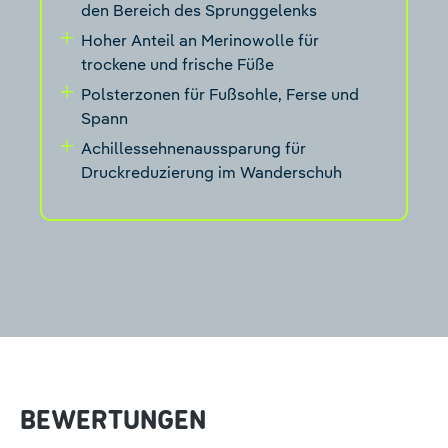
den Bereich des Sprunggelenks
Hoher Anteil an Merinowolle für
trockene und frische Füße
Polsterzonen für Fußsohle, Ferse und
Spann
Achillessehnenaussparung für
Druckreduzierung im Wanderschuh
BEWERTUNGEN