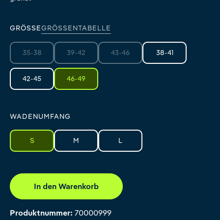
GRÖSSE
GRÖSSENTABELLE
35-38
39-42
43-46
38-41
(Diese Option ist zurzeit nicht verfügbar.)
(Diese Option ist zurzeit nicht verfügbar.)
(Diese Option ist zurzeit nicht verfüg
42-45
46-49
WADENUMFANG
S
M
L
In den Warenkorb
Produktnummer:
70000999