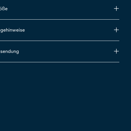
röße
egehinweise
ksendung