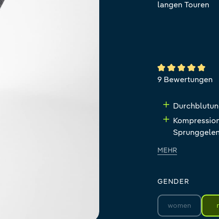
langen Touren
Durchschnittlich
9 Bewertungen
Durchblutun
Kompressions
Sprunggele
MEHR
GENDER
women
(Diese Option i