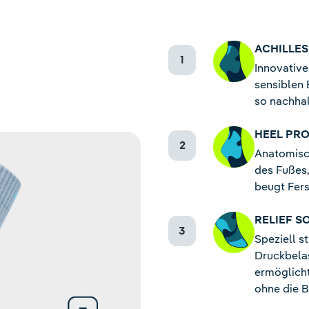
ACHILLE
Innovative
sensiblen 
so nachhal
HEEL PR
Anatomisc
des Fußes,
beugt Fers
RELIEF S
Speziell s
Druckbela
ermöglicht
ohne die 