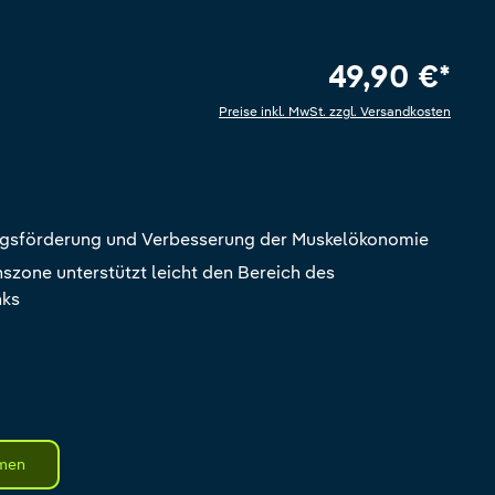
49,90 €*
Preise inkl. MwSt. zzgl. Versandkosten
e Bewertung von 5 von 5 Sternen
gsförderung und Verbesserung der Muskelökonomie
zone unterstützt leicht den Bereich des
nks
men
st zurzeit nicht verfügbar.)