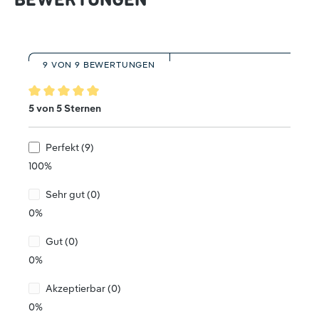
9 VON 9 BEWERTUNGEN
Durchschnittliche Bewertung von 5 von 5 Sternen
5 von 5 Sternen
Perfekt (9)
100%
Sehr gut (0)
0%
Gut (0)
0%
Akzeptierbar (0)
0%