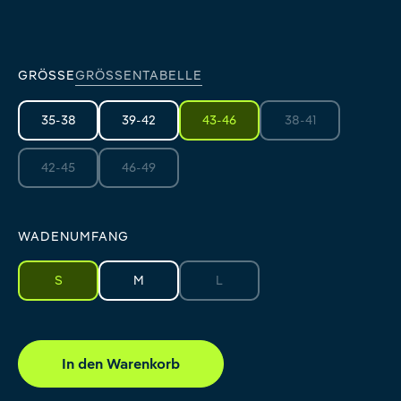
granat
lava grey
moss green
GRÖSSE
GRÖSSENTABELLE
35-38
39-42
43-46
38-41
(Diese Option ist zur
42-45
46-49
(Diese Option ist zurzeit nicht verfügbar.)
(Diese Option ist zurzeit nicht verfügbar.)
WADENUMFANG
S
M
L
(Diese Option ist zurzeit nicht verfüg
In den Warenkorb