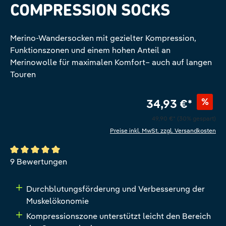
COMPRESSION SOCKS
Merino-Wandersocken mit gezielter Kompression,
Funktionszonen und einem hohen Anteil an
Merinowolle für maximalen Komfort– auch auf langen
Touren
%
34,93 €*
49,90 €*
(30% gespart)
Preise inkl. MwSt. zzgl. Versandkosten
Durchschnittliche Bewertung von 5 von 5 Sternen
9 Bewertungen
Durchblutungsförderung und Verbesserung der
Muskelökonomie
Kompressionszone unterstützt leicht den Bereich