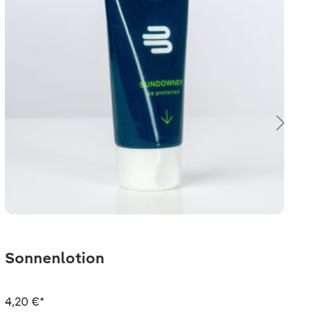
Sonnenlotion
4,20 €*
3