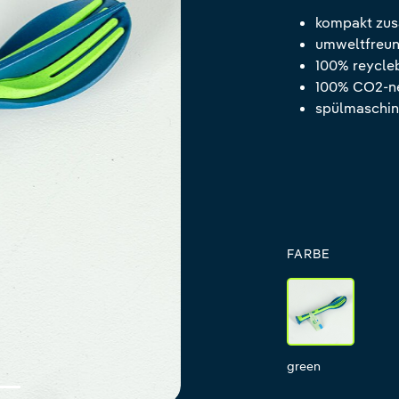
kompakt zu
umweltfreun
100% reycle
100% CO2-ne
spülmaschin
FARBE
green
green