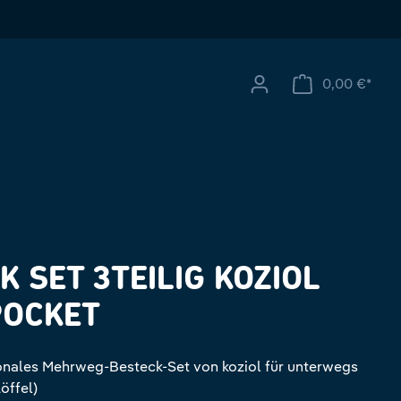
0,00 €*
Ware
K SET 3TEILIG KOZIOL
POCKET
tionales Mehrweg-Besteck-Set von koziol für unterwegs
öffel)