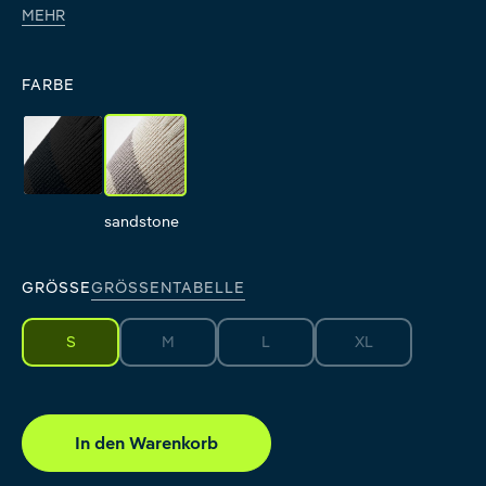
MEHR
FARBE
black
sandstone
black
sandstone
GRÖSSE
GRÖSSENTABELLE
S
M
L
XL
(Diese Option ist zurzeit nicht verfügbar.)
(Diese Option ist zurzeit nicht verfüg
(Diese Option ist zur
In den Warenkorb