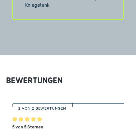
Kniegelenk
BEWERTUNGEN
2 VON 2 BEWERTUNGEN
Durchschnittliche Bewertung von 5 von 5 Sternen
5 von 5 Sternen