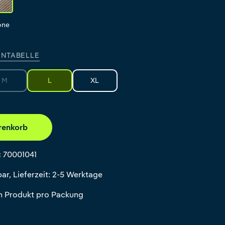
one
NTABELLE
M
L
XL
(Diese Option ist zurzeit nicht verfügbar.)
renkorb
:
70001041
ar, Lieferzeit: 2-5 Werktage
in Produkt pro Packung