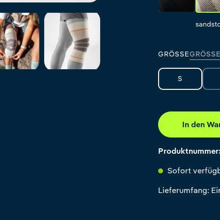
black
sandst
GRÖSSE
GRÖSSE
S
In den Wa
Produktnummer
Sofort verfügb
Lieferumfang: E