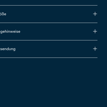
röße
egehinweise
ksendung