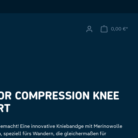
0,00 €*
Ware
OR COMPRESSION KNEE
RT
gemacht! Eine innovative Kniebandge mit Merinowolle
 speziell fürs Wandern, die gleichermaßen für