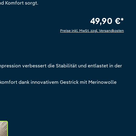
d Komfort sorgt.
49,90 €*
Preise inkl. MwSt. zzgl. Versandkosten
e Bewertung von 5 von 5 Sternen
pression verbessert die Stabilität und entlastet in der
komfort dank innovativem Gestrick mit Merinowolle
andstone