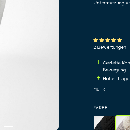
Unterstützung un
Durchschnittlich
2 Bewertungen
Gezielte Kom
Bewegung
Hoher Trage
MEHR
FARBE
black
s