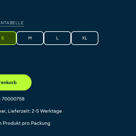
NTABELLE
S
M
L
XL
renkorb
:
70000758
ar, Lieferzeit: 2-5 Werktage
in Produkt pro Packung