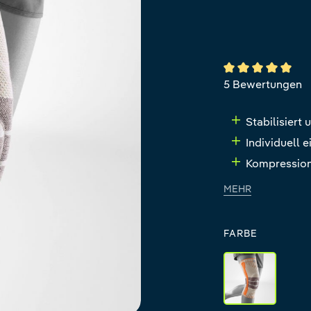
Durchschnittlich
5 Bewertungen
Stabilisiert 
Individuell 
Kompressions
MEHR
FARBE
sandstone