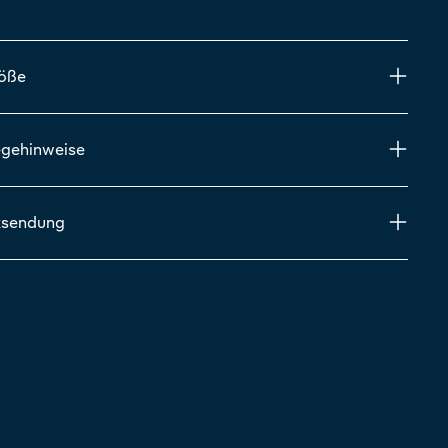
röße
egehinweise
ksendung