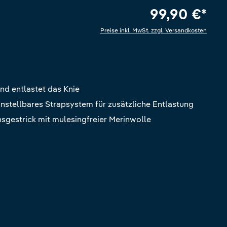
99,90 €*
Preise inkl. MwSt. zzgl. Versandkosten
e Bewertung von 5 von 5 Sternen
und entlastet das Knie
einstellbares Strapsystem für zusätzliche Entlastung
gestrick mit mulesingfreier Merinwolle