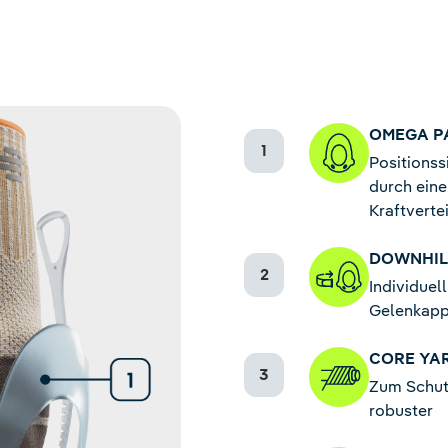
OMEGA P
Positionss
durch eine
Kraftverte
DOWNHILL
Individuel
Gelenkapp
CORE YA
Zum Schutz
robuster