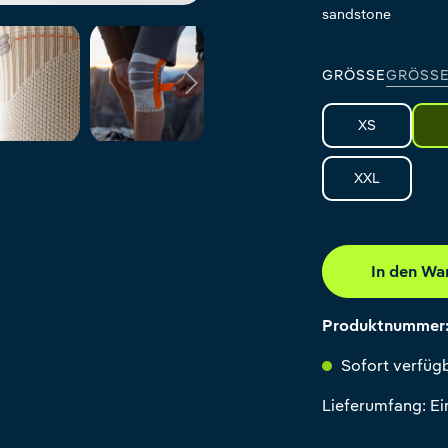
sandstone
GRÖSSE
GRÖSSE
XS
XXL
In den Wa
Produktnummer
Sofort verfügb
Lieferumfang: E