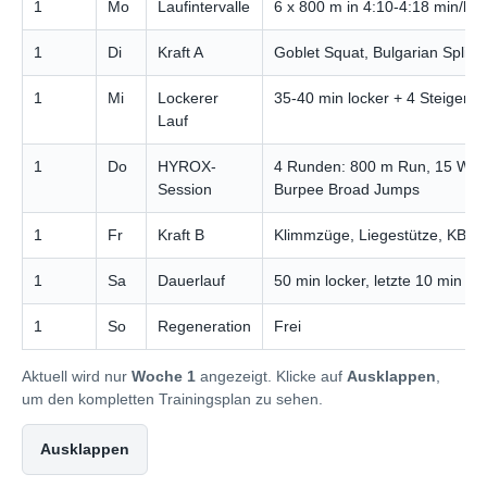
1
Mo
Laufintervalle
6 x 800 m in 4:10-4:18 min/km
1
Di
Kraft A
Goblet Squat, Bulgarian Split
1
Mi
Lockerer
35-40 min locker + 4 Steigeru
Lauf
1
Do
HYROX-
4 Runden: 800 m Run, 15 Wall
Session
Burpee Broad Jumps
1
Fr
Kraft B
Klimmzüge, Liegestütze, KB Pus
1
Sa
Dauerlauf
50 min locker, letzte 10 min st
1
So
Regeneration
Frei
Aktuell wird nur
Woche 1
angezeigt. Klicke auf
Ausklappen
,
um den kompletten Trainingsplan zu sehen.
Ausklappen