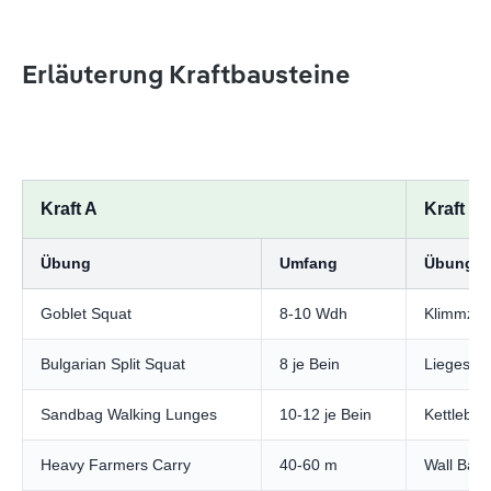
Erläuterung Kraftbausteine
Kraft A
Kraft B
Übung
Umfang
Übung
Goblet Squat
8-10 Wdh
Klimmzü
Bulgarian Split Squat
8 je Bein
Liegestüt
Sandbag Walking Lunges
10-12 je Bein
Kettlebel
Heavy Farmers Carry
40-60 m
Wall Balls