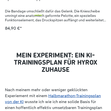
Die Bandage umschließt dafür das Gelenk. Die Kniescheibe
umringt eine anatomisch geformte Pelotte, ein spezielles
Funktionselement, das Druckspitzen auffängt und weiterleitet.
Wird das Knie bewegt, massiert die Pelotte zusammen mit dem
84,90 €*
Gestrick das Bindegewebe und die Muskeln. Zwei Druckpunkte
und seitliche Flügel setzen dabei gezielte Reize. Die
Stimulation regt den Stoffwechsel an und triggert ein positives
sensomotorisches Feedback: Die stabilisierende Muskulatur
wird schneller angesteuert und die Gelenkkoordination
entsprechend verbessert. Auf diese Weise wird effektiv Stress
MEIN EXPERIMENT: EIN KI-
und Verletzungsrisiken entgegen gewirkt.
Überlastungsschmerzen klingen schneller ab, wodurch
TRAININGSPLAN FÜR HYROX
schädigende Schonhaltungen vermieden werden. Das
ZUHAUSE
Gestrick der Sports Knee Support ähnelt einem feinen Netz aus
luftigen Maschen und besteht aus atmungsaktivem,
strapazierfähigem Material. Dadurch ist die Bandage
besonders leicht, angenehm zu tragen und praktisch beim
Sport. Ihre anatomische Passform und Haftzonen gewähren
Nach meinem mehr oder weniger geklückten
sicheren Sitz bei maximaler Bewegungsfreiheit. Produkt ist
Experiement mit einem
Halbmarathon-Trainingsplan
nicht durch Krankenkassen erstattungsfähig.
von der KI
wusste ich wie ich eine solide Basis für
einen hoffentlich effektiv umsetzbaren Trainingsplan